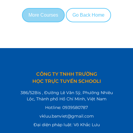
More Courses
Go Back Home
CÔNG TY TNHH TRƯỜNG
HỌC TRỰC TUYẾN SCHOOLI
386/52Bis , Đường Lê Văn Sỹ, Phường Nhiêu
Lộc, Thành phố Hồ Chí Minh, Việt Nam
Hotline: 0939580787
vkluu.banviet@gmail.com
Đại diện pháp luật: Võ Khắc Lưu